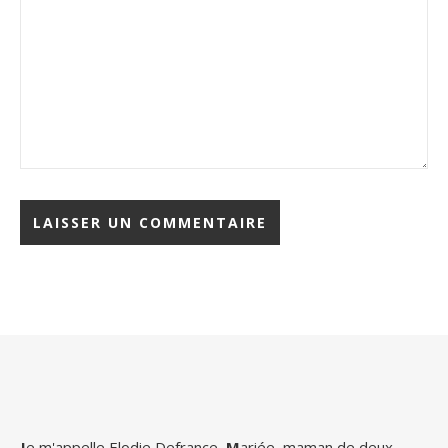
J
e m'appelle Elodie Defrance
.
M
ariée, maman de deux