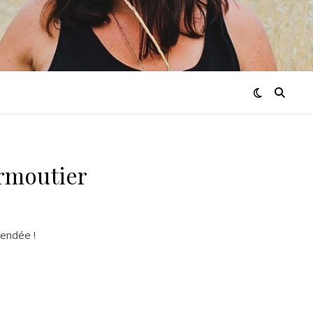
rmoutier
Vendée !